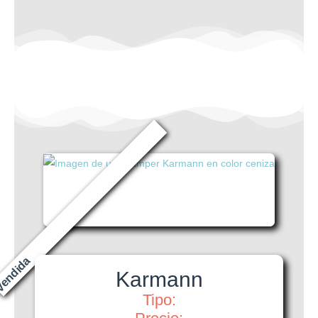
endida
Karmann
Tipo: