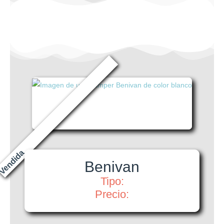
Vendida
Benivan
Tipo:
Precio: