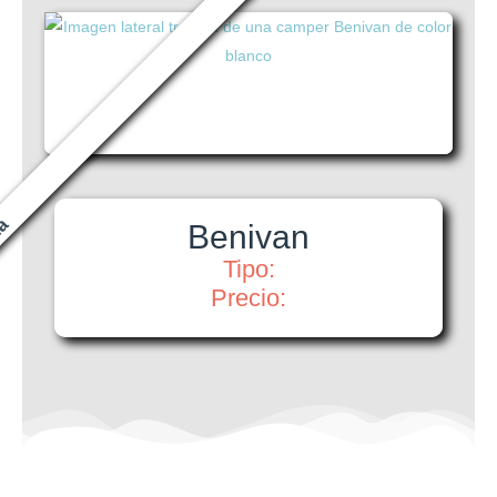
da
Benivan
Tipo:
Precio: