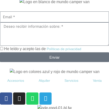
He leído y acepto las de
Políticas de privacidad
Enviar
Accesorios
Alquiler
Servicios
Venta
F
I
W
T
a
n
h
e
c
s
a
l